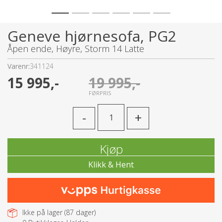
Geneve hjørnesofa, PG2
Åpen ende, Høyre, Storm 14 Latte
Varenr:
341124
15 995,-
19 995,-
FØRPRIS
-
+
Kjøp
Ikke på lager (
87
dager)