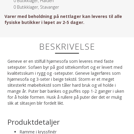
0
Butikklager, Halden
0
Butikklager, Stavanger
Varer med beholdning på nettlager kan leveres til alle
fysiske butikker i løpet av 2-5 dager.
BESKRIVELSE
Geneve er en stilfull hjørnesofa som leveres med faste
seteputer. Sofaen byr på god sittekomfort og er levert med
kvalitetsskum i rygg og -seteputer. Geneve lagerføres som
hjørnesofa og 3-seter i beige tekstil. Storm er et meget
slitesterkt møbeltekstil som tåler hard bruk og vil holde i
mange år. Puter bør bankes og puffes opp 1-2 ganger i uken
for å holde formen. Husk å rullere på puter der det er mulig
slik at slitasjen blir fordelt likt.
Produktdetaljer
Ramme i kryssfinér