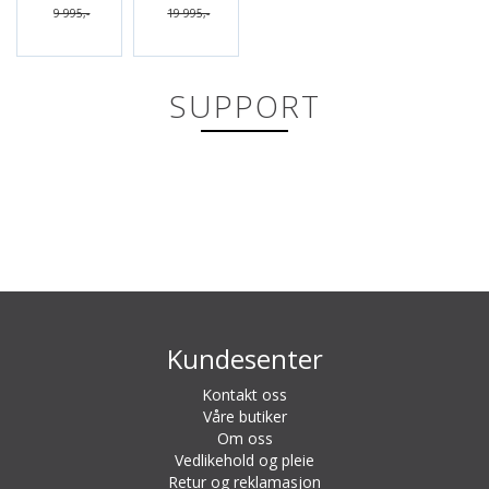
9 995,-
19 995,-
SUPPORT
Kundesenter
Kontakt oss
Våre butiker
Om oss
Vedlikehold og pleie
Retur og reklamasjon