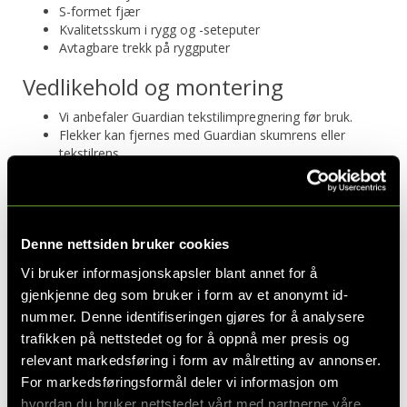
S-formet fjær
Kvalitetsskum i rygg og -seteputer
Avtagbare trekk på ryggputer
Vedlikehold og montering
Vi anbefaler Guardian tekstilimpregnering før bruk.
Flekker kan fjernes med Guardian skumrens eller
tekstilrens.
Kolli: 2
Ønsker du andre tekstiler eller farger enn det du finner i
Denne nettsiden bruker cookies
nettbutikken? Kom til en av våre butikker og slå av en prat
med en av våre hyggelige medarbeidere så skal vi hjelpe deg
Vi bruker informasjonskapsler blant annet for å
å finne akkurat det du er på jakt etter.
gjenkjenne deg som bruker i form av et anonymt id-
nummer. Denne identifiseringen gjøres for å analysere
MÅL
trafikken på nettstedet og for å oppnå mer presis og
relevant markedsføring i form av målretting av annonser.
For markedsføringsformål deler vi informasjon om
Bredde
287 cm
hvordan du bruker nettstedet vårt med partnerne våre