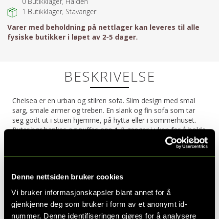
0
Butikklager, Halden
1
Butikklager, Stavanger
Varer med beholdning på nettlager kan leveres til alle
fysiske butikker i løpet av 2-5 dager.
BESKRIVELSE
Chelsea er en urban og stilren sofa. Slim design med smal
sarg, smale armer og treben. En slank og fin sofa som tar
seg godt ut i stuen hjemme, på hytta eller i sommerhuset.
Puter bør bankes og puffes opp 1-2 ganger i uken for å holde
formen. Husk å rullere puter der det er mulig silk at slitasjen
blir fordelt likt. Dublin finnes i flere oppsett så du vil garantert
finne et oppsett som passer i din stue.
Denne nettsiden bruker cookies
Produktdetaljer
Vi bruker informasjonskapsler blant annet for å
gjenkjenne deg som bruker i form av et anonymt id-
Vendbare puter
Avtagbart trekk
nummer. Denne identifiseringen gjøres for å analysere