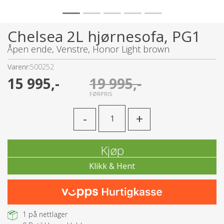
Chelsea 2L hjørnesofa, PG1
Åpen ende, Venstre, Honor Light brown
Varenr:
500252
15 995,-
19 995,-
FØRPRIS
-
+
Kjøp
1
på nettlager