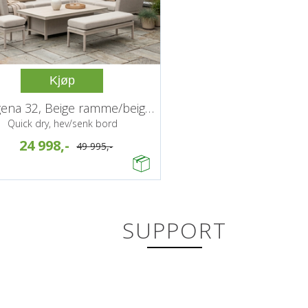
Kjøp
Cartagena 32, Beige ramme/beige puter
Quick dry, hev/senk bord
24 998,-
49 995,-
SUPPORT