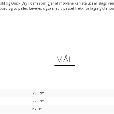
stil og Quick Dry Foam som gjør at møblene kan stå ut i all slags vær
ord og to paller. Leveres også med tilpasset trekk for lagring uteno
MÅL
283 cm
220 cm
67 cm