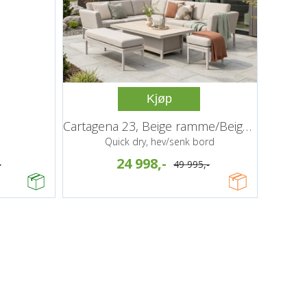
Kjøp
Cartagena 23, Beige ramme/Beige puter
Quick dry, hev/senk bord
24 998,-
-
49 995,-