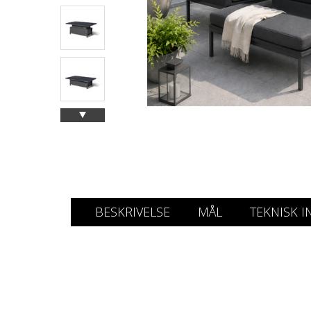
BESKRIVELSE
MÅL
TEKNISK I