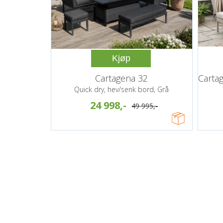
Kjøp
Cartagena 32
Quick dry, hev/senk bord, Grå
24 998,-
49 995,-