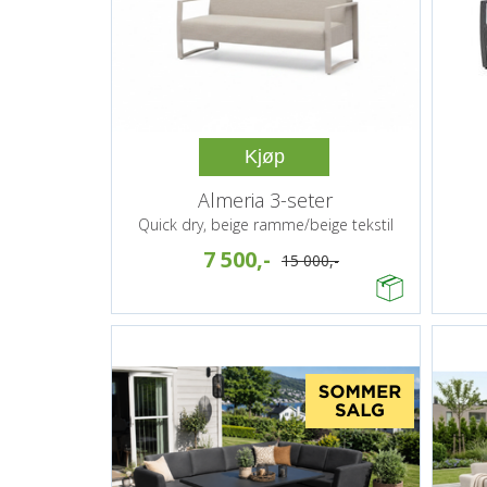
Kjøp
Almeria 3-seter
Quick dry, beige ramme/beige tekstil
7 500,-
15 000,-