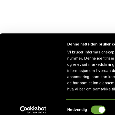
Denne nettsiden bruker c
Vi bruker informasjonskaps
nummer. Denne identifiseri
Kundesenter
Kontakt
og relevant markedsføring 
Kontakt oss
Kontaktin
informasjon om hvordan du
Våre butikker
kunde@eu
annonsering, som kan komb
Om oss
de har samlet inn gjennom
Vedlikehold og pleie
Eureka Mø
Retur og reklamasjon
Bjødnabe
hva vi ber om samtykke til
Salgsbetingelser
4031 Stav
Personvern og cookies
Org nr 92
Samtykkevalg
Nødvendig
Copyright © 2026 Eureka Møbler AS - All right