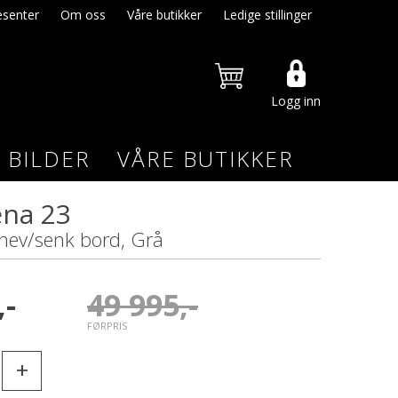
senter
Om oss
Våre butikker
Ledige stillinger
Logg inn
BILDER
VÅRE BUTIKKER
ena 23
 hev/senk bord, Grå
,-
49 995,-
FØRPRIS
+