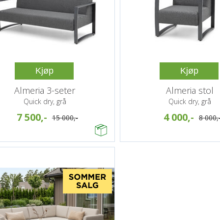
Kjøp
Kjøp
Almeria 3-seter
Almeria stol
Quick dry, grå
Quick dry, grå
7 500,-
4 000,-
15 000,-
8 000,