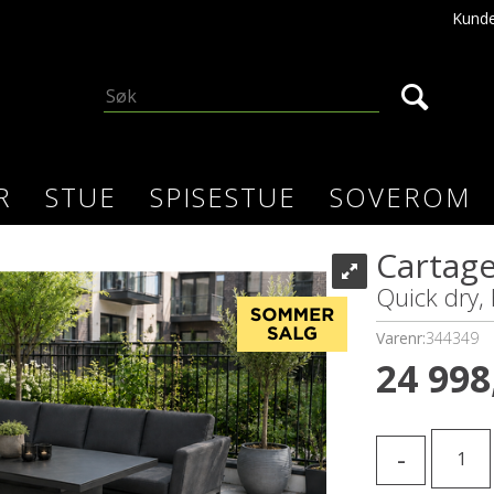
Kunde
R
STUE
SPISESTUE
SOVEROM
Cartag
Quick dry,
Varenr:
344349
24 998
-