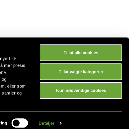
Tillat alle cookies
onymt id-
Betaling
nå mer presis
Tillat valgte kategorier
r vi
r og
em, eller som
Kun nødvendige cookies
i samler og
ring
Detaljer
kløsning
levert av
Multicase™ Norge AS