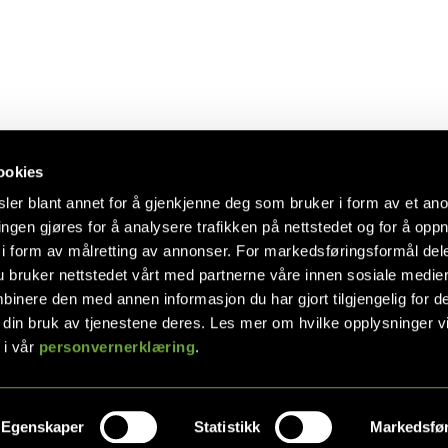
ookies
ler blant annet for å gjenkjenne deg som bruker i form av et an
ngen gjøres for å analysere trafikken på nettstedet og for å opp
 oss
Følg oss!
i form av målretting av annonser. For markedsføringsformål dele
formasjon
 bruker nettstedet vårt med partnerne våre innen sosiale medie
rekamobler.no
inere den med annen informasjon du har gjort tilgjengelig for d
 din bruk av tjenestene deres. Les mer om hvilke opplysninger v
bler AS
en 6
 i vår
personvernerklæring
.
anger
8 004 090
Egenskaper
Statistikk
Markedsfø
s reserved
Forretningssystem
og
nettbutik