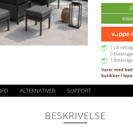
K
1
på nettlag
0
Butikklage
1
Butikklage
Varer med beho
butikker i løpe
NFO
ALTERNATIVER
SUPPORT
BESKRIVELSE