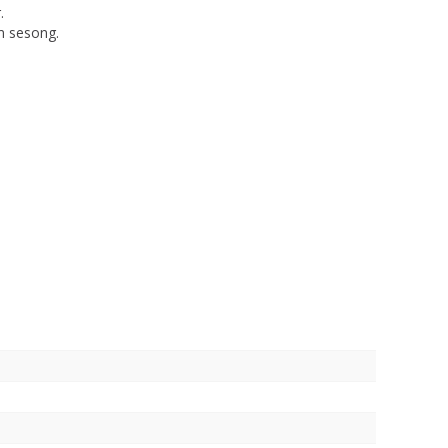
.
m sesong.