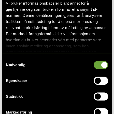
Vi bruker informasjonskapsler blant annet for å
Dybde
77,5 cm
gjenkjenne deg som bruker i form av et anonymt id-
Høyde
77 cm
nummer. Denne identifiseringen gjøres for å analysere
trafikken på nettstedet og for å oppnå mer presis og
Sittedybde
cm
relevant markedsføring i form av målretting av annonser.
Sittehøyde
cm
For markedsføringsformål deler vi informasjon om
hvordan du bruker nettstedet vårt med partnerne våre
Stol
innen sosiale medier og annonsering, som kan
Bredde
70 cm
kombinere den med annen informasjon du har gjort
tilgjengelig for dem, eller som de har samlet inn gjennom
Dybde
77,5 cm
Samtykkevalg
din bruk av tjenestene deres. Les mer om hvilke
Nødvendig
Høyde
77 cm
opplysninger vi samler og hva vi ber om samtykke til i
vår
personvernerklæring
.
Bord
Egenskaper
Lengde
109 cm
Statistikk
Bredde
60 cm
Høyde
39 cm
Markedsføring