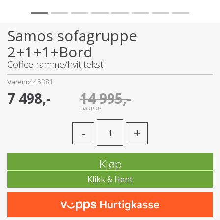
Samos sofagruppe
2+1+1+Bord
Coffee ramme/hvit tekstil
Varenr:
445381
7 498,-
14 995,-
FØRPRIS
-
+
Kjøp