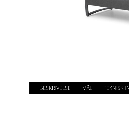
BESKRIVELSE
MÅL
TEKNISK I