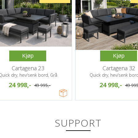
Kjøp
Kjøp
Cartagena 23
Cartagena 32
Quick dry, hev/senk bord, Grå
Quick dry, hev/senk bor
24 998,-
24 998,-
49 995,-
49 995
SUPPORT