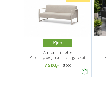
Kjøp
Almeria 3-seter
Quick dry, beige ramme/beige tekstil
7 500,-
15 000,-