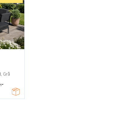
d, Grå
,-