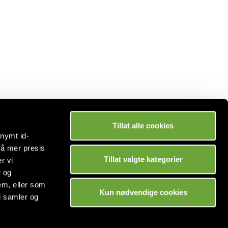
Tillat alle cookies
onymt id-
Betaling
nå mer presis
Tillat valgte kategorier
r vi
r og
em, eller som
Kun nødvendige cookies
i samler og