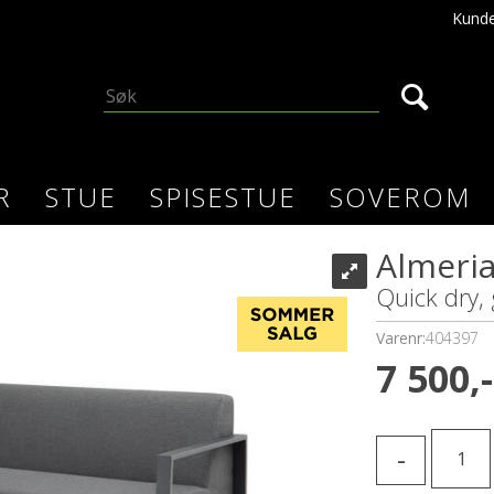
Kunde
R
STUE
SPISESTUE
SOVEROM
Almeria
Quick dry, 
Varenr:
404397
7 500,-
-