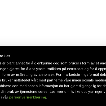
ookies
ler blant annet for å gjenkjenne deg som bruker i form av et an
ngen gjøres for å analysere trafikken på nettstedet og for å opp
 oss
Følg oss!
i form av målretting av annonser. For markedsføringsformål dele
formasjon
 bruker nettstedet vårt med partnerne våre innen sosiale medie
rekamobler.no
inere den med annen informasjon du har gjort tilgjengelig for d
 din bruk av tjenestene deres. Les mer om hvilke opplysninger v
bler AS
en 6
 i vår
personvernerklæring
.
anger