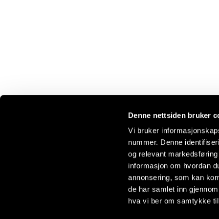
Denne nettsiden bruker c
Vi bruker informasjonskaps
nummer. Denne identifiseri
Kundesenter
Kontakt
og relevant markedsføring 
Kontakt oss
Kontaktin
informasjon om hvordan du
Våre butikker
kunde@eu
annonsering, som kan komb
Om oss
de har samlet inn gjennom
Vedlikehold og pleie
Eureka Mø
Retur og reklamasjon
Bjødnabe
hva vi ber om samtykke til
Salgsbetingelser
4031 Stav