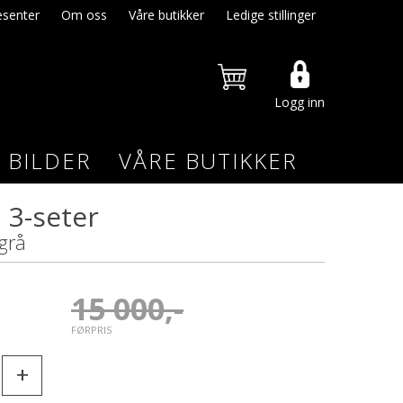
senter
Om oss
Våre butikker
Ledige stillinger
Logg inn
BILDER
VÅRE BUTIKKER
 3-seter
grå
15 000,-
FØRPRIS
+