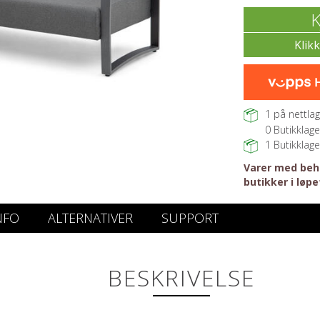
K
1
på nettlag
0
Butikklage
1
Butikklage
Varer med beho
butikker i løpe
NFO
ALTERNATIVER
SUPPORT
BESKRIVELSE