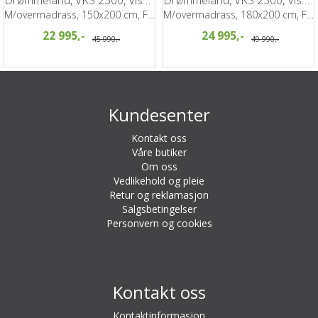
Drømmeland, VKS 2500, Visco kontinental
Drømmeland, VKS 2500, Visco kontinental
M/overmadrass, 150x200 cm, Fame 140
M/overmadrass, 180x200 cm, Fame 140
22 995,-
24 995,-
45 990,-
49 990,-
Kundesenter
Kontakt oss
Våre butiker
Om oss
Vedlikehold og pleie
Retur og reklamasjon
Salgsbetingelser
Personvern og cookies
Kontakt oss
Kontaktinformasjon