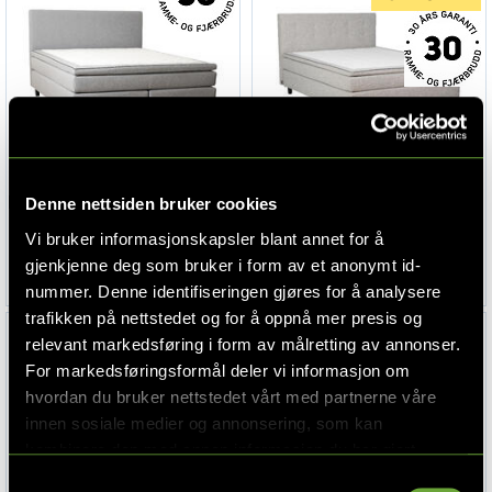
Drømmeland, KS 2000, Kontinentalseng
Drømmeland, KS 2500, Kontinentalseng
Denne nettsiden bruker cookies
180x200 cm, Austin 18
150x200 cm, Oasis 196 Shell
Vi bruker informasjonskapsler blant annet for å
35 990,-
17 995,-
35 990,-
gjenkjenne deg som bruker i form av et anonymt id-
nummer. Denne identifiseringen gjøres for å analysere
trafikken på nettstedet og for å oppnå mer presis og
relevant markedsføring i form av målretting av annonser.
For markedsføringsformål deler vi informasjon om
hvordan du bruker nettstedet vårt med partnerne våre
innen sosiale medier og annonsering, som kan
kombinere den med annen informasjon du har gjort
tilgjengelig for dem, eller som de har samlet inn gjennom
Samtykkevalg