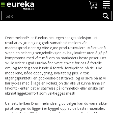
Drømmeland™ er Eurekas helt egen sengekolleksjon - et
resultat av grundig og godt samarbeid mellom vår
madrassprodusent og våre egne produktutviklere. Målet var å
skape en helhetlig sengekolleksjon av høy kvalitet uten å gå på
kompromiss med vårt mål om ha markedets beste priser. Det
skulle videre i god Eureka-ånd være enkelt for oss å fortelle
om, og for deg som kunde å forstå, forskjellene på de ulike
modellene, både oppbygning, kvalitet og pris. Vi tok
utgangspunktet i en god-bedre-best tanke, og er sikre på at vi
har lykkes med å lage en kolleksjon der alle vil kunne finne sin
favoritt - enten det er størrelse på lommebok eller ønske om
ultimat liggekomfort som vektlegges mest!
Uansett hvilken Drømmelandseng du velger kan du være sikker
på at sengen du ligger i er bygget opp av de beste materialer,