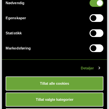
din bruk av tjenestene deres. Les mer om hvilke
Nødvendig
opplysninger vi samler og hva vi ber om samtykke til i
vår
personvernerklæring
.
Drømmeland, KS 2500, Kontinentalseng
Drømmeland, KS 3800, Kontinentalseng
Egenskaper
180x200 cm, Oasis 196 Shell
150x200 cm, Loop 6
19 995,-
43 990,-
39 990,-
Statistikk
Markedsføring
Detaljer
Tillat alle cookies
Drømmeland, KS 3800, Kontinentalseng
Drømmeland, KS 4000, Kontinentalseng
Tillat valgte kategorier
180x200 cm, Loop 6
150x200 cm, Osaka 10
49 990,-
22 995,-