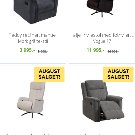
Teddy recliner, manuell
Hafjell hvilestol med fothviler, PG4
Mørk grå tekstil
Vogue 17
3 995,-
11 995,-
5 995,-
16 995,-