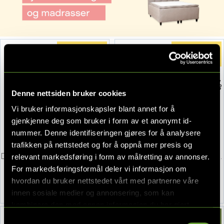
Denne nettsiden bruker cookies
Vi bruker informasjonskapsler blant annet for å
gjenkjenne deg som bruker i form av et anonymt id-
nummer. Denne identifiseringen gjøres for å analysere
trafikken på nettstedet og for å oppnå mer presis og
Drømmeland, KS 5000, Kontinentalseng
Drømmeland, KS 2500, Kontinentalseng
relevant markedsføring i form av målretting av annonser.
180x200 cm, Aragon 20
150x200 cm, Oasis 196 Shell
For markedsføringsformål deler vi informasjon om
28 995,-
17 995,-
hvordan du bruker nettstedet vårt med partnerne våre
57 990,-
35 990,-
innen sosiale medier og annonsering, som kan
kombinere den med annen informasjon du har gjort
tilgjengelig for dem, eller som de har samlet inn gjennom
Samtykkevalg