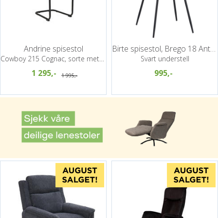
Andrine spisestol
Birte spisestol, Brego 18 Antrasitt
Cowboy 215 Cognac, sorte metallben
Svart understell
1 295,-
995,-
1 995,-