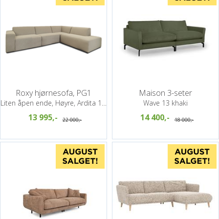
Roxy hjørnesofa, PG1
Maison 3-seter
Liten åpen ende, Høyre, Ardita 14 latte
Wave 13 khaki
13 995,-
14 400,-
22 000,-
18 000,-