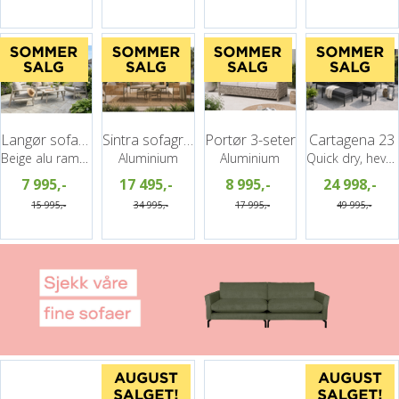
Langør sofagruppe 2+1+1+ Bord
Sintra sofagruppe, 3+1+1+ 2 bord
Portør 3-seter
Cartagena 23
Beige alu ramme, grå puter
Aluminium
Aluminium
Quick dry, hev/senk bord, Grå
7 995,-
17 495,-
8 995,-
24 998,-
15 995,-
34 995,-
17 995,-
49 995,-