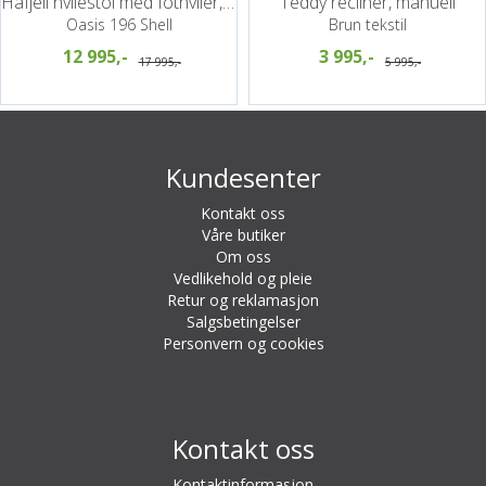
Hafjell hvilestol med fothviler, PG6
Teddy recliner, manuell
Oasis 196 Shell
Brun tekstil
12 995,-
3 995,-
17 995,-
5 995,-
Kundesenter
Kontakt oss
Våre butiker
Om oss
Vedlikehold og pleie
Retur og reklamasjon
Salgsbetingelser
Personvern og cookies
Kontakt oss
Kontaktinformasjon