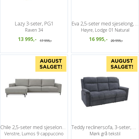
Lazy 3-seter, PG1
Eva 2,5-seter med sjeselong, PG3
Raven 34
Høyre, Lodge 01 Natural
13 995,-
16 995,-
17 995,-
20 995,-
Chile 2,5-seter med sjeselong, PG0
Teddy reclinersofa, 3-seter, manuell
Venstre, Lumos 9 cappuccino
Mørk grå tekstil