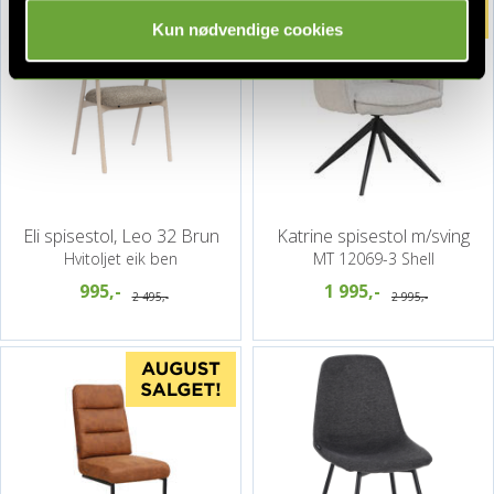
Kun nødvendige cookies
Eli spisestol, Leo 32 Brun
Katrine spisestol m/sving
Hvitoljet eik ben
MT 12069-3 Shell
995,-
1 995,-
2 495,-
2 995,-