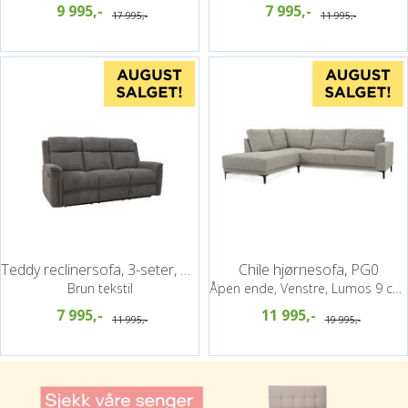
9 995,-
7 995,-
17 995,-
11 995,-
Teddy reclinersofa, 3-seter, manuell
Chile hjørnesofa, PG0
Brun tekstil
Åpen ende, Venstre, Lumos 9 cappuccino
7 995,-
11 995,-
11 995,-
19 995,-