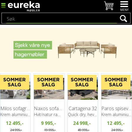
Milos sofagruppe, 2+1+1 + bord
Naxos sofagruppe 3+1+1+bord
Cartagena 32
Paros spisevinkel 32 m/bord
Krem aluminiumramme/grå tauflett
Hvit/natur ramme/beige tekstil
Quick dry, hev/senk bord, Grå
Krem aluminiumramme, grå tauflett
12 495,-
9 995,-
24 998,-
12 495,-
24 995,-
19 995,-
49 995,-
24 995,-