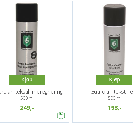
Kjøp
Kjøp
rdian tekstil impregnering
Guardian tekstilr
500 ml
500 ml
249,-
198,-