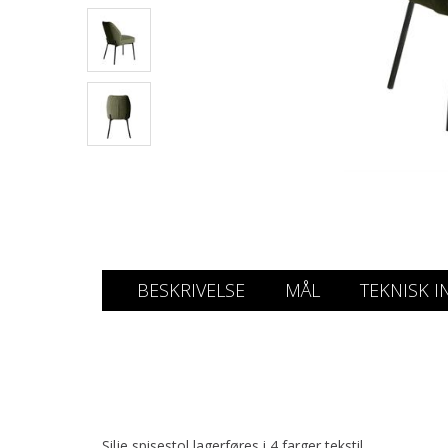
BESKRIVELSE
MÅL
TEKNISK I
Silje spisestol lagerføres i 4 farger tekstil.