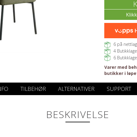
K
6
på nettlag
4
Butikklage
6
Butikklage
Varer med beho
butikker i løpe
NFO
TILBEHØR
ALTERNATIVER
SUPPORT
BESKRIVELSE