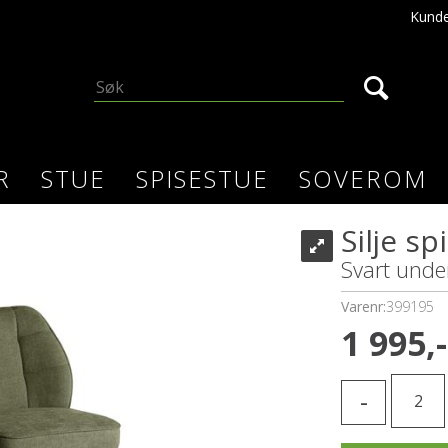
Kunde
R
STUE
SPISESTUE
SOVEROM
Silje s
Svart under
Varenr:
399195
1 995,-
-