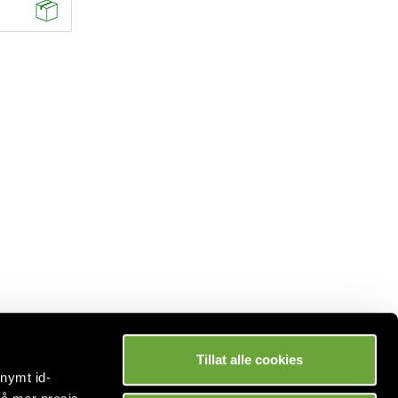
Tillat alle cookies
onymt id-
Betaling