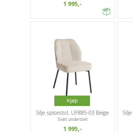
1 995,-
Kjøp
Silje spisestol, UF885-03 Beige
Silj
Svart understell
1 995,-