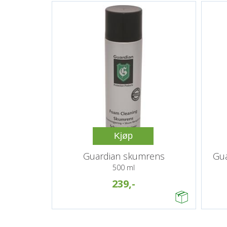
Kjøp
Guardian skumrens
Gua
500 ml
239,-