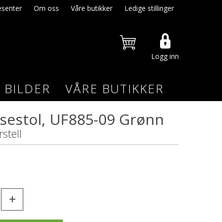
senter
Om oss
Våre butikker
Ledige stillinger
Logg inn
BILDER
VÅRE BUTIKKER
pisestol, UF885-09 Grønn
stell
+