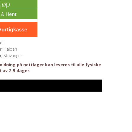
jøp
er
r, Halden
r, Stavanger
ldning på nettlager kan leveres til alle fysiske
t av 2-5 dager.