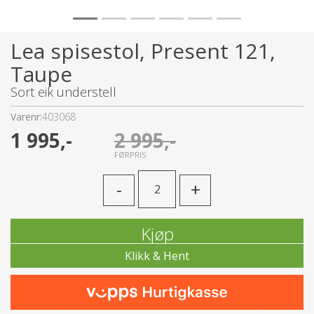
Lea spisestol, Present 121,
Taupe
Sort eik understell
Varenr:
403068
1 995,-
2 995,-
FØRPRIS
-
+
Kjøp