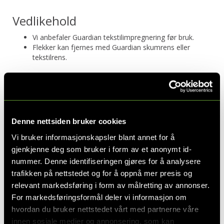
Vedlikehold
Vi anbefaler Guardian tekstilimpregnering før bruk.
Flekker kan fjernes med Guardian skumrens eller
tekstilrens.
MÅL
Denne nettsiden bruker cookies
Vi bruker informasjonskapsler blant annet for å
Bredde
50 cm
gjenkjenne deg som bruker i form av et anonymt id-
Dybde
52 cm
nummer. Denne identifiseringen gjøres for å analysere
Høyde
82 cm
trafikken på nettstedet og for å oppnå mer presis og
Sittedybde
48 cm
relevant markedsføring i form av målretting av annonser.
For markedsføringsformål deler vi informasjon om
Sittehøyde
48 cm
hvordan du bruker nettstedet vårt med partnerne våre
innen sosiale medier og annonsering, som kan