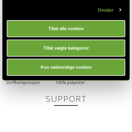
Sittedybde
70 cm
Detaljer
Sittehøyde
47 cm
Tillat alle cookies
TEKNISK INFO
Tillat valgte kategorier
Lysfasthet
5
Pilling (1-5)
4-5
Kun nødvendige cookies
Slitestyrke
Martindale >50 000
Stoffkomposisjon
100% polyester
SUPPORT