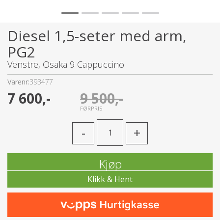
Diesel 1,5-seter med arm,
PG2
Venstre, Osaka 9 Cappuccino
Varenr:
393477
7 600,-
9 500,-
FØRPRIS
-
+
Kjøp