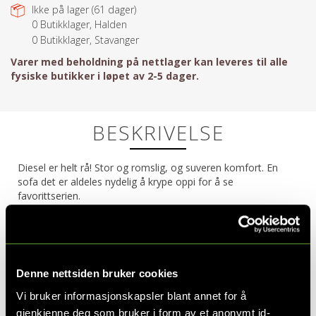
Ikke på lager (
61
dager)
0
Butikklager, Halden
0
Butikklager, Stavanger
Varer med beholdning på nettlager kan leveres til alle
fysiske butikker i løpet av 2-5 dager.
BESKRIVELSE
Diesel er helt rå! Stor og romslig, og suveren komfort. En
sofa det er aldeles nydelig å krype oppi for å se
favorittserien.
Produktdetaljer
Ramme i heltre og kryssfinér
Denne nettsiden bruker cookies
S-formet fjær
Vi bruker informasjonskapsler blant annet for å
gjenkjenne deg som bruker i form av et anonymt id-