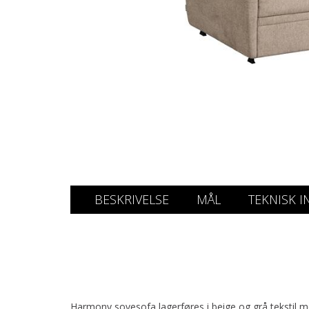
BESKRIVELSE
MÅL
TEKNISK I
Harmony sovesofa lagerføres i beige og grå tekstil 