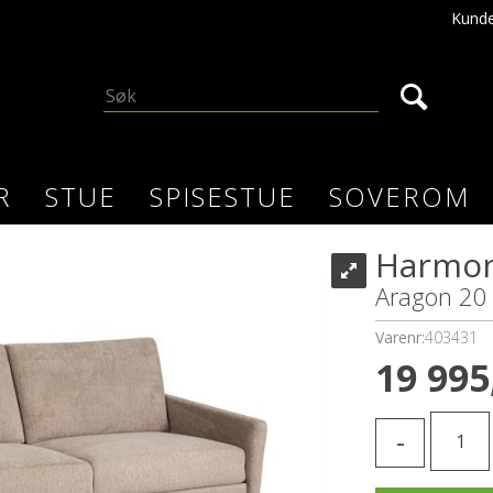
Kunde
R
STUE
SPISESTUE
SOVEROM
Harmon
Aragon 20
Varenr:
403431
19 995
-