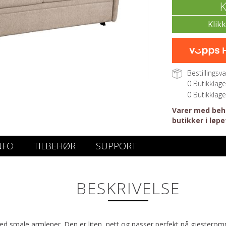
K
Bestillingsva
0
Butikklage
0
Butikklage
Varer med beho
butikker i løpe
NFO
TILBEHØR
SUPPORT
BESKRIVELSE
med smale armlener. Den er liten, nett og passer perfekt på gjestero