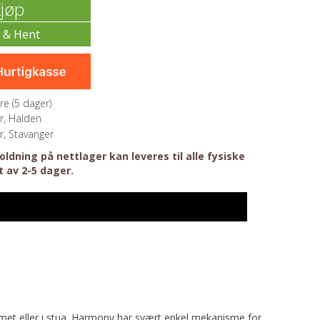
jøp
re (
5
dager)
r, Halden
r, Stavanger
ldning på nettlager kan leveres til alle fysiske
t av 2-5 dager.
mmet eller i stua. Harmony har svært enkel mekanisme for