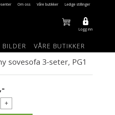
senter
Om oss
Våre butikker
Ledige stillinger
Logg inn
BILDER
VÅRE BUTIKKER
y sovesofa 3-seter, PG1
,-
+