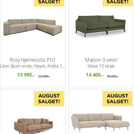
Roxy hjørnesofa, PG1
Maison 3-seter
Liten åpen ende, Høyre, Ardita 14 latte
Wave 13 khaki
13 995,-
14 400,-
22 000,-
18 000,-