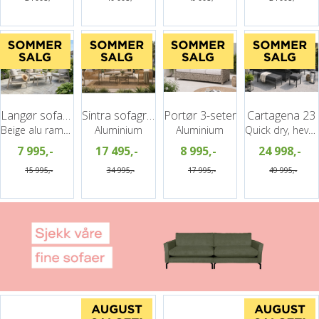
Langør sofagruppe 2+1+1+ Bord
Sintra sofagruppe, 3+1+1+ 2 bord
Portør 3-seter
Cartagena 23
Beige alu ramme, grå puter
Aluminium
Aluminium
Quick dry, hev/senk bord, Grå
7 995,-
17 495,-
8 995,-
24 998,-
15 995,-
34 995,-
17 995,-
49 995,-