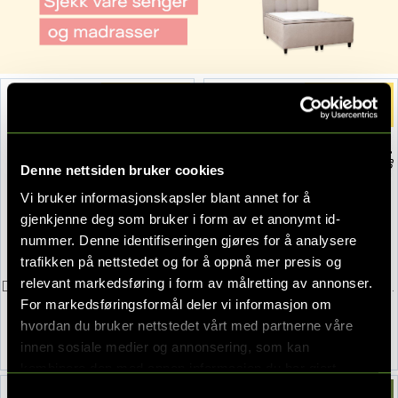
Denne nettsiden bruker cookies
Vi bruker informasjonskapsler blant annet for å
gjenkjenne deg som bruker i form av et anonymt id-
nummer. Denne identifiseringen gjøres for å analysere
trafikken på nettstedet og for å oppnå mer presis og
relevant markedsføring i form av målretting av annonser.
Drømmeland, KS 5000, Kontinentalseng
Drømmeland, KS 2500, Kontinentalseng
180x200 cm, Aragon 20
150x200 cm, Oasis 196 Shell
For markedsføringsformål deler vi informasjon om
hvordan du bruker nettstedet vårt med partnerne våre
28 995,-
17 995,-
57 990,-
35 990,-
innen sosiale medier og annonsering, som kan
kombinere den med annen informasjon du har gjort
tilgjengelig for dem, eller som de har samlet inn gjennom
Samtykkevalg