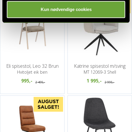
Kun nødvendige cookies
Eli spisestol, Leo 32 Brun
Katrine spisestol m/sving
Hvitoljet eik ben
MT 12069-3 Shell
995,-
1 995,-
2 495,-
2 995,-