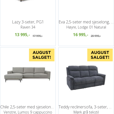
Lazy 3-seter, PG1
Eva 2,5-seter med sjeselong, PG3
Raven 34
Høyre, Lodge 01 Natural
13 995,-
16 995,-
17 995,-
20 995,-
Chile 2,5-seter med sjeselong, PG0
Teddy reclinersofa, 3-seter, manuell
Venstre, Lumos 9 cappuccino
Mørk grå tekstil