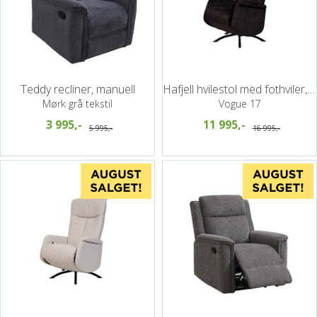
Teddy recliner, manuell
Hafjell hvilestol med fothviler, PG4
Mørk grå tekstil
Vogue 17
3 995,-
11 995,-
5 995,-
16 995,-