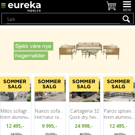
Milos sofagruppe, 2+1+1 + bord
Naxos sofagruppe 3+1+1+bord
Cartagena 32
Paros spisevinkel 32 m/bord
Krem aluminiumramme/grå tauflett
Hvit/natur ramme/beige tekstil
Quick dry, hev/senk bord, Grå
Krem aluminiumramme, grå tauflett
12 495,-
9 995,-
24 998,-
12 495,-
24 995,-
19 995,-
49 995,-
24 995,-