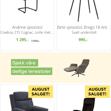
Andrine spisestol
Birte spisestol, Brego 18 Antrasitt
Cowboy 215 Cognac, sorte metallben
Svart understell
1 295,-
995,-
1 995,-