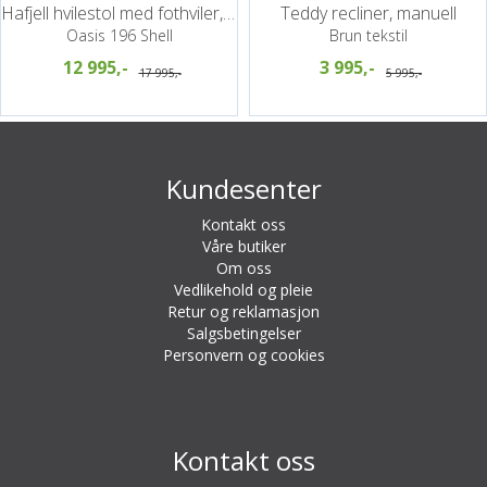
Hafjell hvilestol med fothviler, PG6
Teddy recliner, manuell
Oasis 196 Shell
Brun tekstil
12 995,-
3 995,-
17 995,-
5 995,-
Kundesenter
Kontakt oss
Våre butiker
Om oss
Vedlikehold og pleie
Retur og reklamasjon
Salgsbetingelser
Personvern og cookies
Kontakt oss