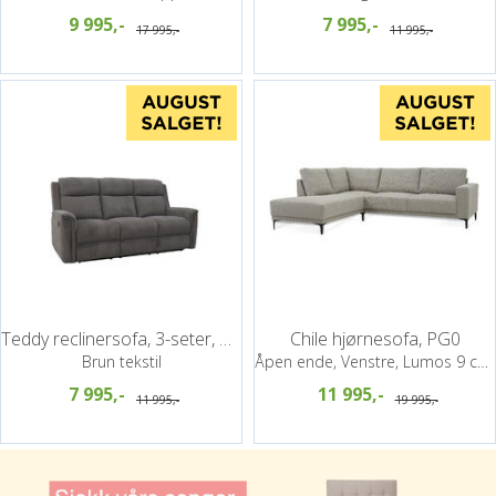
9 995,-
7 995,-
17 995,-
11 995,-
Teddy reclinersofa, 3-seter, manuell
Chile hjørnesofa, PG0
Brun tekstil
Åpen ende, Venstre, Lumos 9 cappuccino
7 995,-
11 995,-
11 995,-
19 995,-