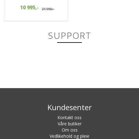
10 995,-
21 990,-
SUPPORT
Kundesenter
Kontakt oss
Våre butiker
Om oss
Vedlikehold og pleie