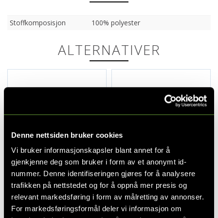
Stoffkomposisjon
100% polyester
ALTERNATIVER
Denne nettsiden bruker cookies
Vi bruker informasjonskapsler blant annet for å
gjenkjenne deg som bruker i form av et anonymt id-
nummer. Denne identifiseringen gjøres for å analysere
Brugge hodegavl, Neve 16
Brugge hodegavl, Neve 16
150 cm
160 cm
trafikken på nettstedet og for å oppnå mer presis og
relevant markedsføring i form av målretting av annonser.
2 995,-
2 995,-
5 990,-
5 990,-
For markedsføringsformål deler vi informasjon om