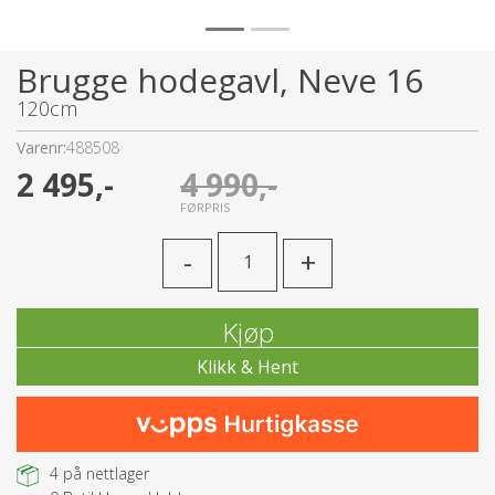
Brugge hodegavl, Neve 16
120cm
Varenr:
488508
2 495,-
4 990,-
FØRPRIS
-
+
Kjøp
4
på nettlager