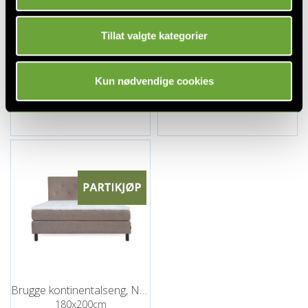
Tillat valgte kategorier
Brugge kontinentalseng, Neve 16
Brugge kontinentalseng, Neve 16
Kun nødvendige cookies
150x200cm
160x200cm
8 995,-
9 995,-
17 990,-
19 990,-
Brugge kontinentalseng, Neve 16
180x200cm