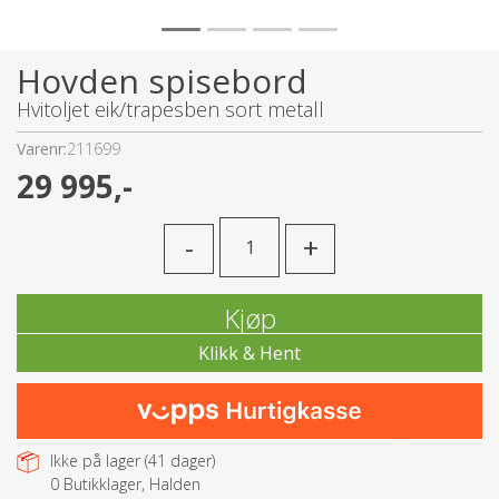
Hovden spisebord
Hvitoljet eik/trapesben sort metall
Varenr:
211699
29 995,-
-
+
Kjøp
Ikke på lager (
41
dager)
0
Butikklager, Halden