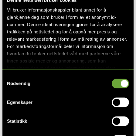
Denne nettsiden bruker cookies
Lengde
295 cm
Vi bruker informasjonskapsler blant annet for å
gjenkjenne deg som bruker i form av et anonymt id-
Bredde
103 cm
nummer. Denne identifiseringen gjøres for å analysere
Høyde
73,5 cm
trafikken på nettstedet og for å oppnå mer presis og
relevant markedsføring i form av målretting av annonser.
For markedsføringsformål deler vi informasjon om
TEKNISK INFO
hvordan du bruker nettstedet vårt med partnerne våre
innen sosiale medier og annonsering, som kan
kombinere den med annen informasjon du har gjort
TILBEHØR
tilgjengelig for dem, eller som de har samlet inn gjennom
Samtykkevalg
din bruk av tjenestene deres. Les mer om hvilke
Nødvendig
opplysninger vi samler og hva vi ber om samtykke til i
vår
personvernerklæring
.
Egenskaper
Statistikk