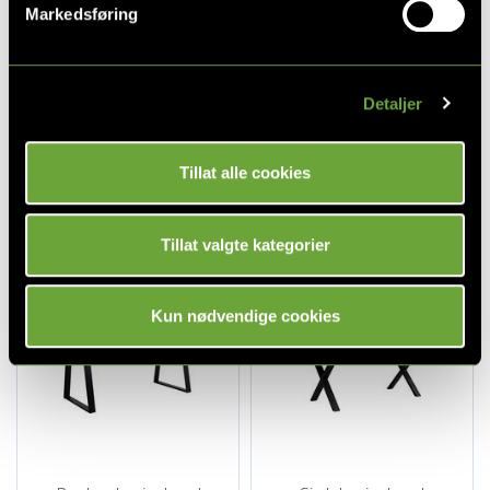
Markedsføring
Guardian hvitpigmentert olje
Guardian svartpigmentert olje
400 ml
400 ml
Detaljer
198,-
198,-
Tillat alle cookies
ALTERNATIVER
Tillat valgte kategorier
Kun nødvendige cookies