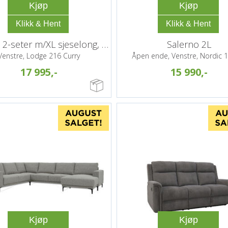
Kjøp
Kjøp
Josefine 2-seter m/XL sjeselong, PG3
Salerno 2L
Venstre, Lodge 216 Curry
Åpen ende, Venstre, Nordic 
17 995,-
15 990,-
Kjøp
Kjøp