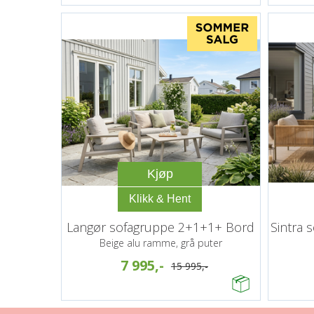
Kjøp
Langør sofagruppe 2+1+1+ Bord
Sintra 
Beige alu ramme, grå puter
7 995,-
15 995,-