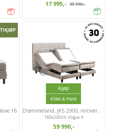
17 995,-
35 990,-
Kjøp
Neve 16
Drømmeland, JKS 2900, m/overmadrass
180x200cm, Vogue 4
59 990,-