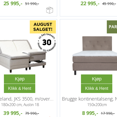
25 995,-
22 995,-
51 990,-
45 990,-
Kjøp
Kjøp
Drømmeland, JKS 3500, m/overmadrass
Brugge kontinentalseng, 
180x200 cm, Austin 18
150x200cm
39 995,-
8 995,-
79 990,-
17 990,-