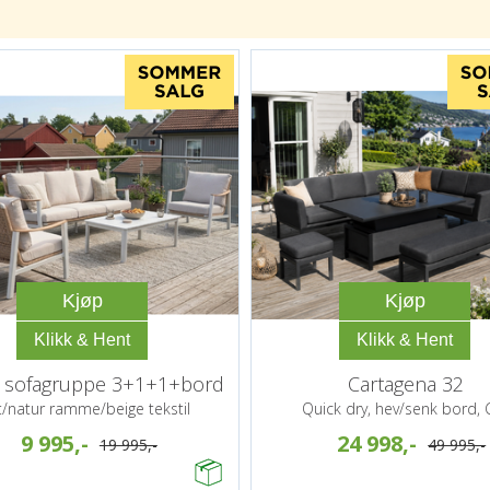
Kjøp
Kjøp
 sofagruppe 3+1+1+bord
Cartagena 32
t/natur ramme/beige tekstil
Quick dry, hev/senk bord, 
9 995,-
24 998,-
19 995,-
49 995,-