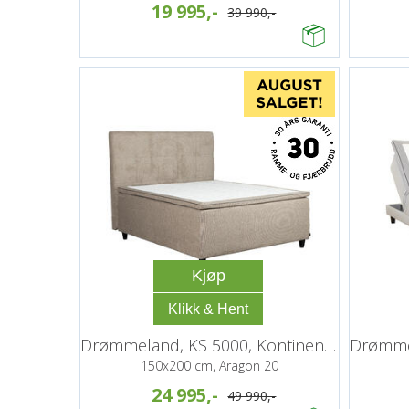
19 995,-
39 990,-
Kjøp
Drømmeland, KS 5000, Kontinentalseng
150x200 cm, Aragon 20
24 995,-
49 990,-