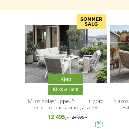
Kjøp
Milos sofagruppe, 2+1+1 + bord
Naxos
Krem aluminiumramme/grå tauflett
Hvi
12 495,-
24 995,-