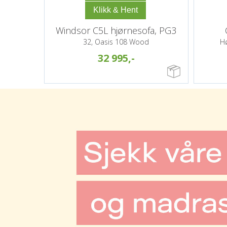
Windsor C5L hjørnesofa, PG3
32, Oasis 108 Wood
H
32 995,-