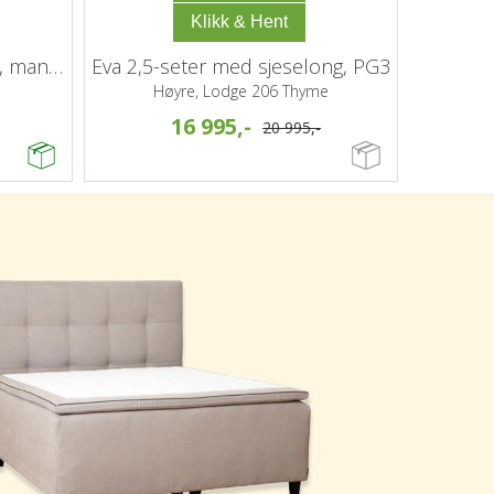
Teddy reclinersofa, 3-seter, manuell
Eva 2,5-seter med sjeselong, PG3
Høyre, Lodge 206 Thyme
16 995,-
20 995,-