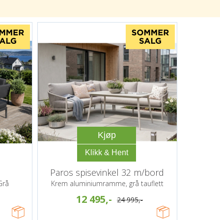
Kjøp
Paros spisevinkel 32 m/bord
Grå
Krem aluminiumramme, grå tauflett
12 495,-
24 995,-