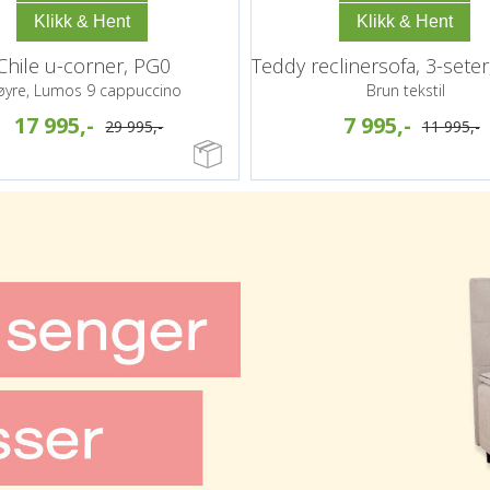
Chile u-corner, PG0
øyre, Lumos 9 cappuccino
Brun tekstil
17 995,-
7 995,-
29 995,-
11 995,-