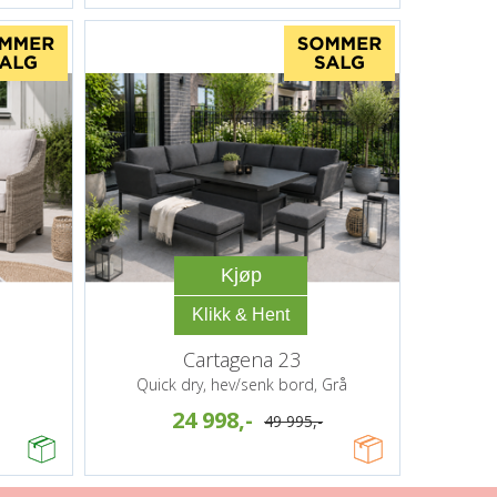
Kjøp
Cartagena 23
Quick dry, hev/senk bord, Grå
24 998,-
49 995,-