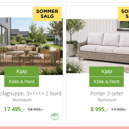
Kjøp
Kjøp
sofagruppe, 3+1+1+ 2 bord
Portør 3-seter
Aluminium
Aluminium
17 495,-
8 995,-
34 995,-
17 995,-