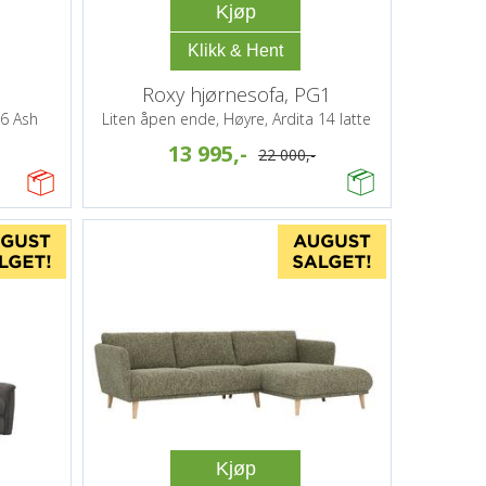
Kjøp
Roxy hjørnesofa, PG1
16 Ash
Liten åpen ende, Høyre, Ardita 14 latte
13 995,-
22 000,-
Kjøp