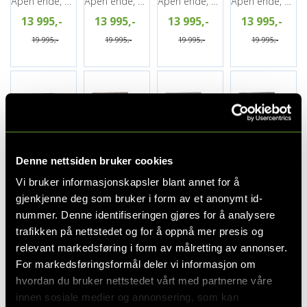
Åpen ende, Venstre, Urban 3 Brown
Åpen ende, Venstre, Urban 5 Salt&Pepper
Åpen ende, Høyre, Urban 3 Brown
Åpen ende, Høyre, Urban 5 Salt&Pepper
13 995,-
13 995,-
13 995,-
13 995,-
19 995,-
19 995,-
19 995,-
19 995,-
York 00R, PG2
York 1, 3-seter, PG2
York 1, 3-seter, PG2
York 1, 3-seter, PG2
Åpen ende, Høyre, Urban 6 antrazite
Med sjeselong, Urban 3 Brown
Med sjeselong, Urban 5 Salt&Pepper
Med sjeselong, Urban 6 antrazite
Denne nettsiden bruker cookies
13 995,-
10 495,-
10 495,-
10 495,-
Vi bruker informasjonskapsler blant annet for å
gjenkjenne deg som bruker i form av et anonymt id-
19 995,-
14 995,-
14 995,-
14 995,-
nummer. Denne identifiseringen gjøres for å analysere
trafikken på nettstedet og for å oppnå mer presis og
relevant markedsføring i form av målretting av annonser.
For markedsføringsformål deler vi informasjon om
hvordan du bruker nettstedet vårt med partnerne våre
innen sosiale medier og annonsering, som kan