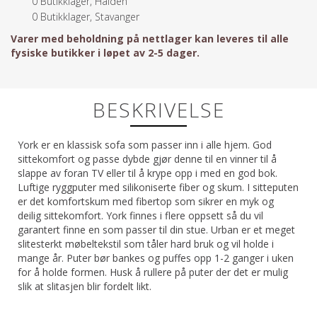
0
Butikklager, Halden
0
Butikklager, Stavanger
Varer med beholdning på nettlager kan leveres til alle
fysiske butikker i løpet av 2-5 dager.
BESKRIVELSE
York er en klassisk sofa som passer inn i alle hjem. God
sittekomfort og passe dybde gjør denne til en vinner til å
slappe av foran TV eller til å krype opp i med en god bok.
Luftige ryggputer med silikoniserte fiber og skum. I sitteputen
er det komfortskum med fibertop som sikrer en myk og
deilig sittekomfort. York finnes i flere oppsett så du vil
garantert finne en som passer til din stue. Urban er et meget
slitesterkt møbeltekstil som tåler hard bruk og vil holde i
mange år. Puter bør bankes og puffes opp 1-2 ganger i uken
for å holde formen. Husk å rullere på puter der det er mulig
slik at slitasjen blir fordelt likt.