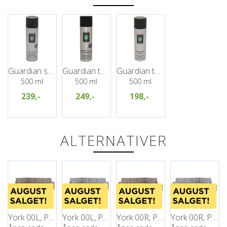
Guardian skumrens
Guardian tekstil impregnering
Guardian tekstilrens
500 ml
500 ml
500 ml
239,-
249,-
198,-
ALTERNATIVER
York 00L, PG2
York 00L, PG2
York 00R, PG2
York 00R, PG2