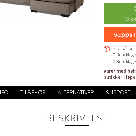
K
Ikke på lager
0
Butikklage
0
Butikklage
Varer med beho
butikker i løpe
NFO
TILBEHØR
ALTERNATIVER
SUPPORT
BESKRIVELSE