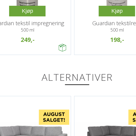
Kjøp
Kjøp
rdian tekstil impregnering
Guardian tekstilr
500 ml
500 ml
249,-
198,-
ALTERNATIVER