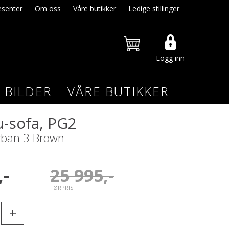
senter
Om oss
Våre butikker
Ledige stillinger
Logg inn
BILDER
VÅRE BUTIKKER
u-sofa, PG2
rban 3 Brown
,-
25 995,-
FØRPRIS
+