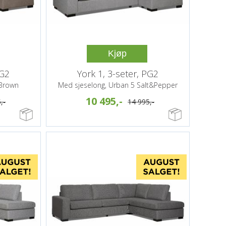
Kjøp
PG2
York 1, 3-seter, PG2
 Brown
Med sjeselong, Urban 5 Salt&Pepper
10 495,-
,-
14 995,-