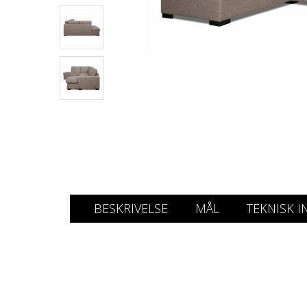
BESKRIVELSE
MÅL
TEKNISK I