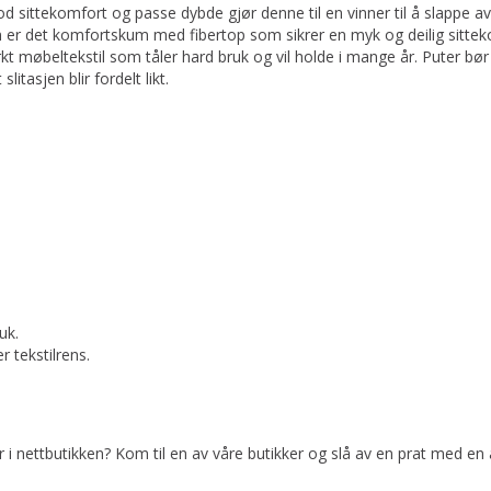
od sittekomfort og passe dybde gjør denne til en vinner til å slappe av
n er det komfortskum med fibertop som sikrer en myk og deilig sittekom
rkt møbeltekstil som tåler hard bruk og vil holde i mange år. Puter b
litasjen blir fordelt likt.
uk.
 tekstilrens.
er i nettbutikken? Kom til en av våre butikker og slå av en prat med en