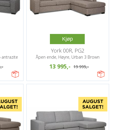
Kjøp
York 00R, PG2
 antrazite
Åpen ende, Høyre, Urban 3 Brown
13 995,-
,-
19 995,-