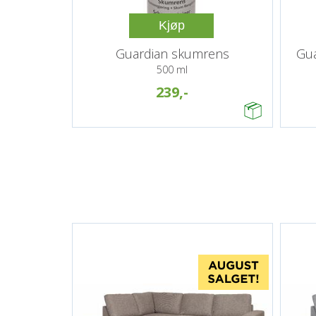
Kjøp
Guardian skumrens
Gua
500 ml
239,-