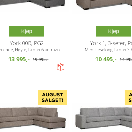
Kjøp
Kjøp
York 00R, PG2
York 1, 3-seter, 
n ende, Høyre, Urban 6 antrazite
Med sjeselong, Urban 3
13 995,-
10 495,-
19 995,-
14 995