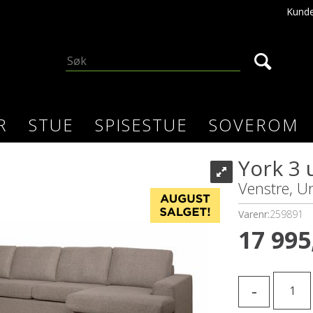
Kunde
R
STUE
SPISESTUE
SOVEROM
York 3 
Venstre, U
Varenr:
259891
17 995
-