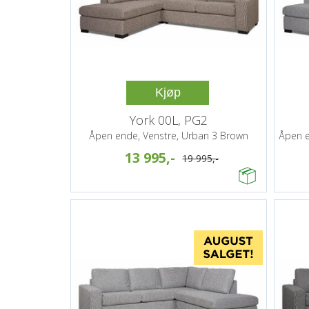
Kjøp
York 00L, PG2
Åpen ende, Venstre, Urban 3 Brown
Åpen e
13 995,-
19 995,-