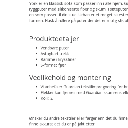
York er en klassisk sofa som passer inn i alle hjem. G
ryggputer med silikoniserte fiber og skum. I sittepute
en som passer til din stue. Urban er et meget sliteste
formen. Husk å rullere på puter der det er mulig slik at s
Produktdetaljer
Vendbare puter
Avtagbart trekk
Ramme i kryssfinér
S-formet fjær
Vedlikehold og montering
Vi anbefaler Guardian tekstilimpregnering før br
Flekker kan fjernes med Guardian skumrens eller
Kolli: 2
Ønsker du andre tekstiler eller farger enn det du finn
finne akkurat det du er på jakt etter.