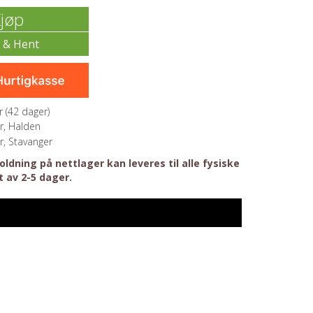
jøp
 (
42
dager)
r, Halden
r, Stavanger
ldning på nettlager kan leveres til alle fysiske
t av 2-5 dager.