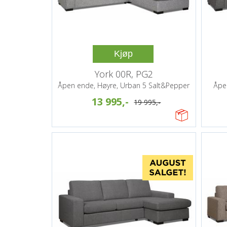
Kjøp
York 00R, PG2
Åpen ende, Høyre, Urban 5 Salt&Pepper
Åpe
13 995,-
19 995,-