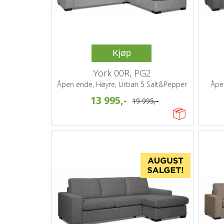
Kjøp
York 00R, PG2
Åpen ende, Høyre, Urban 5 Salt&Pepper
Åpe
13 995,-
19 995,-