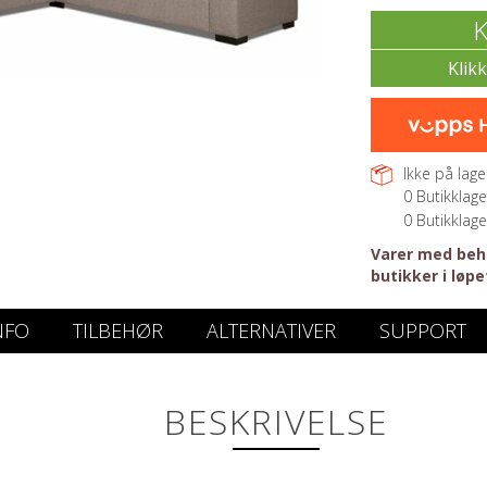
K
Ikke på lager
0
Butikklage
0
Butikklage
Varer med beho
butikker i løpe
NFO
TILBEHØR
ALTERNATIVER
SUPPORT
BESKRIVELSE