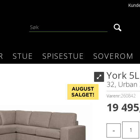
Kunde
R
STUE
SPISESTUE
SOVEROM
York 5L
32, Urban
Varenr:
260842
19 495
-