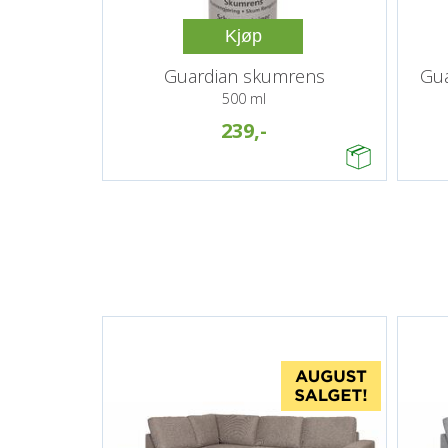
Kjøp
Guardian skumrens
Gua
500 ml
239,-