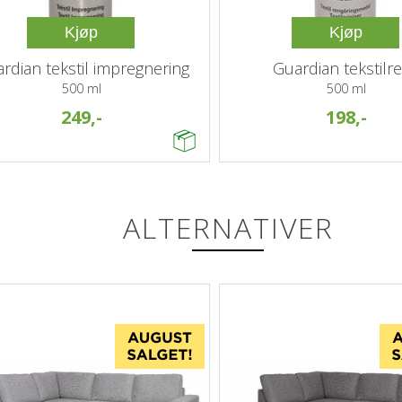
Kjøp
Kjøp
rdian tekstil impregnering
Guardian tekstilr
500 ml
500 ml
249,-
198,-
ALTERNATIVER