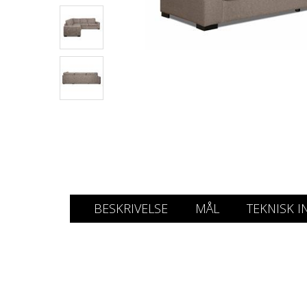
BESKRIVELSE
MÅL
TEKNISK I