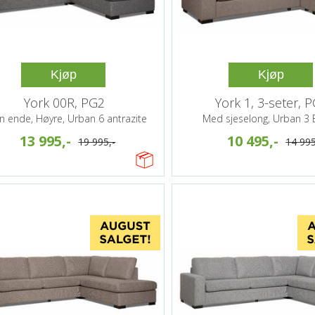
Kjøp
Kjøp
York 00R, PG2
York 1, 3-seter, 
n ende, Høyre, Urban 6 antrazite
Med sjeselong, Urban 3
13 995,-
10 495,-
19 995,-
14 995