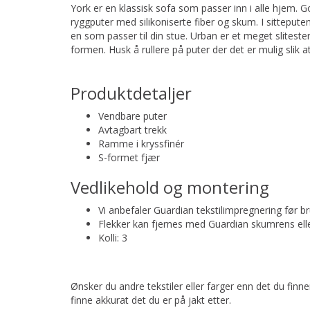
York er en klassisk sofa som passer inn i alle hjem. G
ryggputer med silikoniserte fiber og skum. I sittepute
en som passer til din stue. Urban er et meget sliteste
formen. Husk å rullere på puter der det er mulig slik at s
Produktdetaljer
Vendbare puter
Avtagbart trekk
Ramme i kryssfinér
S-formet fjær
Vedlikehold og montering
Vi anbefaler Guardian tekstilimpregnering før br
Flekker kan fjernes med Guardian skumrens eller
Kolli: 3
Ønsker du andre tekstiler eller farger enn det du finn
finne akkurat det du er på jakt etter.