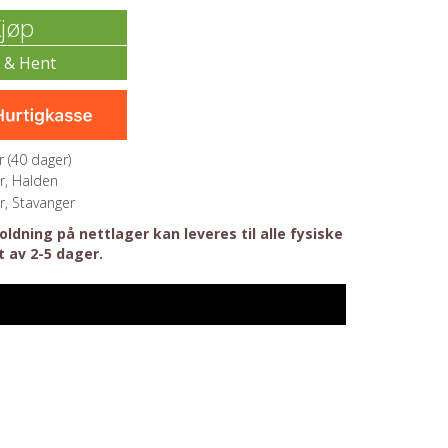
jøp
 (
40
dager)
r, Halden
r, Stavanger
ldning på nettlager kan leveres til alle fysiske
t av 2-5 dager.