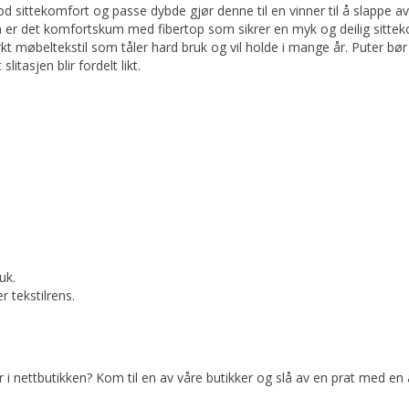
od sittekomfort og passe dybde gjør denne til en vinner til å slappe av
n er det komfortskum med fibertop som sikrer en myk og deilig sittekom
rkt møbeltekstil som tåler hard bruk og vil holde i mange år. Puter b
litasjen blir fordelt likt.
uk.
 tekstilrens.
er i nettbutikken? Kom til en av våre butikker og slå av en prat med en