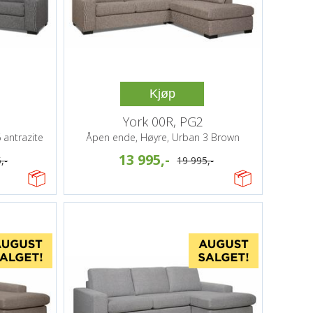
Kjøp
York 00R, PG2
 antrazite
Åpen ende, Høyre, Urban 3 Brown
13 995,-
,-
19 995,-