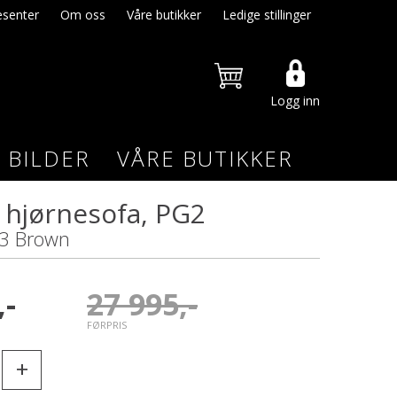
senter
Om oss
Våre butikker
Ledige stillinger
Logg inn
BILDER
VÅRE BUTIKKER
 hjørnesofa, PG2
 3 Brown
,-
27 995,-
FØRPRIS
+