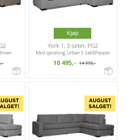
Kjøp
PG2
York 1, 3-seter, PG2
 Brown
Med sjeselong, Urban 5 Salt&Pepper
10 495,-
,-
14 995,-