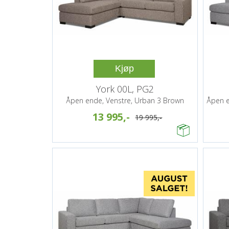
Kjøp
York 00L, PG2
Åpen ende, Venstre, Urban 3 Brown
Åpen e
13 995,-
19 995,-