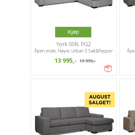
Kjøp
York 00R, PG2
Åpen ende, Høyre, Urban 5 Salt&Pepper
Åpe
13 995,-
19 995,-