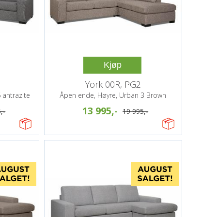
Kjøp
York 00R, PG2
 antrazite
Åpen ende, Høyre, Urban 3 Brown
13 995,-
,-
19 995,-