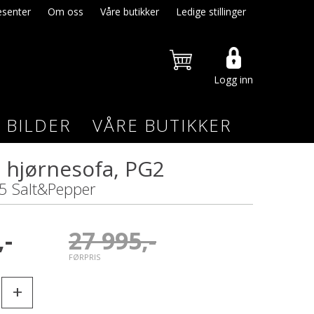
senter
Om oss
Våre butikker
Ledige stillinger
Logg inn
BILDER
VÅRE BUTIKKER
 hjørnesofa, PG2
5 Salt&Pepper
,-
27 995,-
FØRPRIS
+