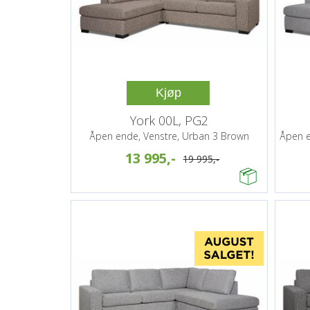
Kjøp
York 00L, PG2
Åpen ende, Venstre, Urban 3 Brown
Åpen e
13 995,-
19 995,-