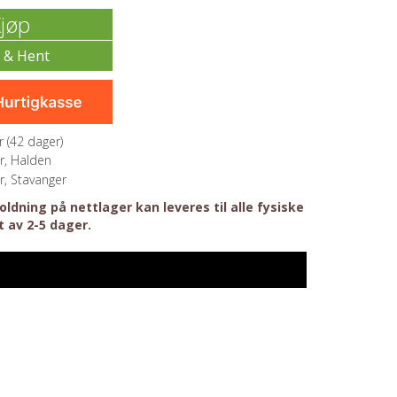
jøp
 (
42
dager)
r, Halden
r, Stavanger
ldning på nettlager kan leveres til alle fysiske
t av 2-5 dager.