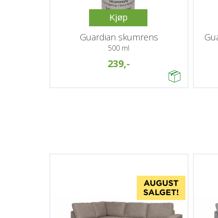
Kjøp
Guardian skumrens
Gua
500 ml
239,-