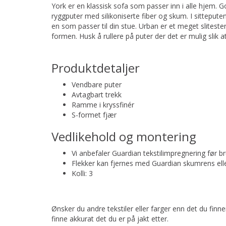
York er en klassisk sofa som passer inn i alle hjem. G
ryggputer med silikoniserte fiber og skum. I sittepute
en som passer til din stue. Urban er et meget sliteste
formen. Husk å rullere på puter der det er mulig slik at s
Produktdetaljer
Vendbare puter
Avtagbart trekk
Ramme i kryssfinér
S-formet fjær
Vedlikehold og montering
Vi anbefaler Guardian tekstilimpregnering før br
Flekker kan fjernes med Guardian skumrens eller
Kolli: 3
Ønsker du andre tekstiler eller farger enn det du finn
finne akkurat det du er på jakt etter.