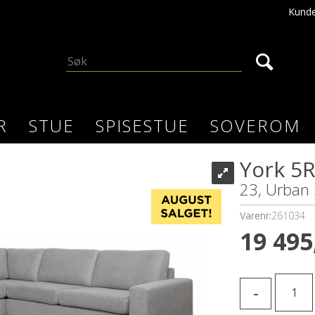
Kunde
R
STUE
SPISESTUE
SOVEROM
York 5R
23, Urban 
Varenr:
261034
19 495
-