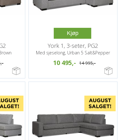
Kjøp
PG2
York 1, 3-seter, PG2
 Brown
Med sjeselong, Urban 5 Salt&Pepper
10 495,-
,-
14 995,-