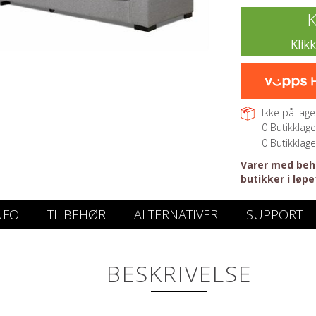
K
Ikke på lager
0
Butikklage
0
Butikklage
Varer med beho
butikker i løpe
NFO
TILBEHØR
ALTERNATIVER
SUPPORT
BESKRIVELSE