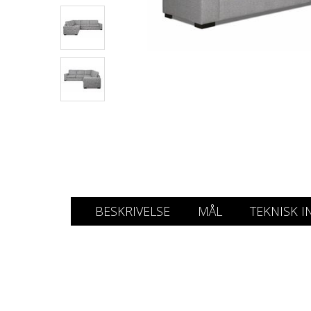
BESKRIVELSE
MÅL
TEKNISK I