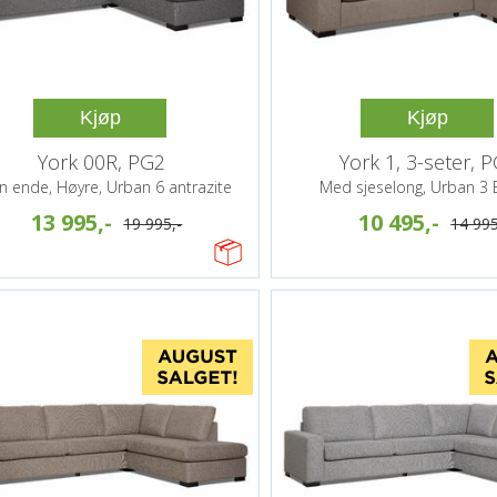
Kjøp
Kjøp
York 00R, PG2
York 1, 3-seter, 
n ende, Høyre, Urban 6 antrazite
Med sjeselong, Urban 3
13 995,-
10 495,-
19 995,-
14 995