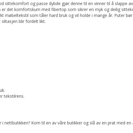
od sittekomfort og passe dybde gjør denne til en vinner til å slappe av
n er det komfortskum med fibertop som sikrer en myk og deilig sittekom
rkt møbeltekstil som tåler hard bruk og vil holde i mange år. Puter b
litasjen blir fordelt likt.
uk.
 tekstilrens.
er i nettbutikken? Kom til en av våre butikker og slå av en prat med en