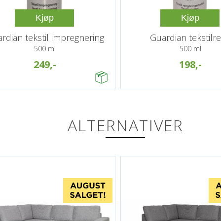
Kjøp
Kjøp
rdian tekstil impregnering
Guardian tekstilr
500 ml
500 ml
249,-
198,-
ALTERNATIVER