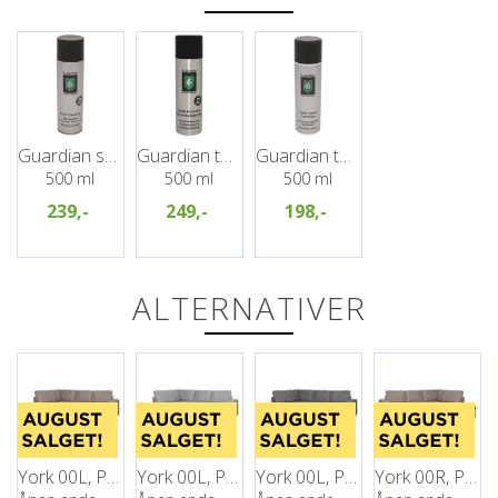
Guardian skumrens
Guardian tekstil impregnering
Guardian tekstilrens
500 ml
500 ml
500 ml
239,-
249,-
198,-
ALTERNATIVER
York 00L, PG2
York 00L, PG2
York 00L, PG2
York 00R, PG2