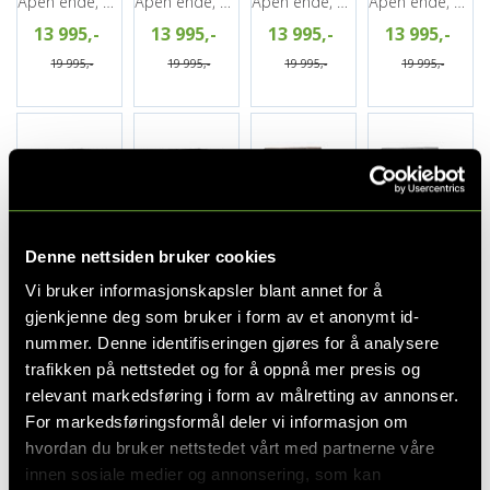
Åpen ende, Venstre, Urban 3 Brown
Åpen ende, Venstre, Urban 5 Salt&Pepper
Åpen ende, Venstre, Urban 6 antrazite
Åpen ende, Høyre, Urban 3 Brown
13 995,-
13 995,-
13 995,-
13 995,-
19 995,-
19 995,-
19 995,-
19 995,-
York 00R, PG2
York 00R, PG2
York 1, 3-seter, PG2
York 1, 3-seter, PG2
Åpen ende, Høyre, Urban 5 Salt&Pepper
Åpen ende, Høyre, Urban 6 antrazite
Med sjeselong, Urban 3 Brown
Med sjeselong, Urban 5 Salt&Pepper
Denne nettsiden bruker cookies
13 995,-
13 995,-
10 495,-
10 495,-
Vi bruker informasjonskapsler blant annet for å
gjenkjenne deg som bruker i form av et anonymt id-
19 995,-
19 995,-
14 995,-
14 995,-
nummer. Denne identifiseringen gjøres for å analysere
trafikken på nettstedet og for å oppnå mer presis og
relevant markedsføring i form av målretting av annonser.
For markedsføringsformål deler vi informasjon om
hvordan du bruker nettstedet vårt med partnerne våre
innen sosiale medier og annonsering, som kan