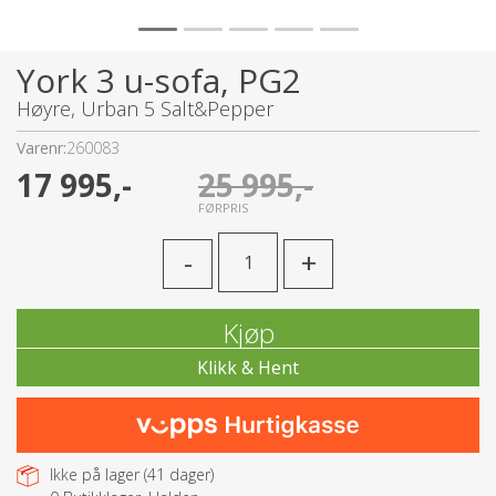
York 3 u-sofa, PG2
Høyre, Urban 5 Salt&Pepper
Varenr:
260083
17 995,-
25 995,-
FØRPRIS
-
+
Kjøp
Ikke på lager (
41
dager)