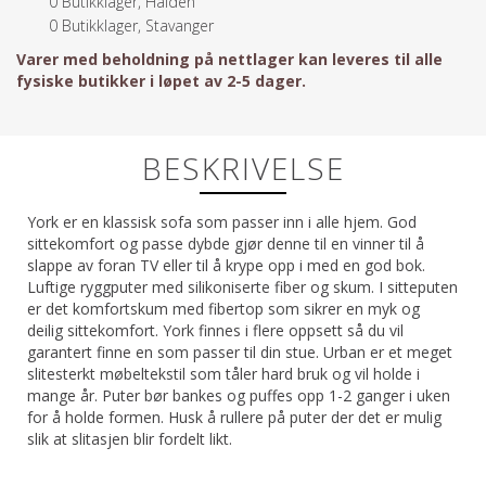
0
Butikklager, Halden
0
Butikklager, Stavanger
Varer med beholdning på nettlager kan leveres til alle
fysiske butikker i løpet av 2-5 dager.
BESKRIVELSE
York er en klassisk sofa som passer inn i alle hjem. God
sittekomfort og passe dybde gjør denne til en vinner til å
slappe av foran TV eller til å krype opp i med en god bok.
Luftige ryggputer med silikoniserte fiber og skum. I sitteputen
er det komfortskum med fibertop som sikrer en myk og
deilig sittekomfort. York finnes i flere oppsett så du vil
garantert finne en som passer til din stue. Urban er et meget
slitesterkt møbeltekstil som tåler hard bruk og vil holde i
mange år. Puter bør bankes og puffes opp 1-2 ganger i uken
for å holde formen. Husk å rullere på puter der det er mulig
slik at slitasjen blir fordelt likt.